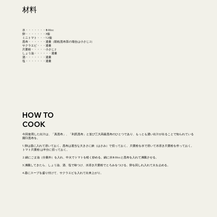
材料
水・・・・・・・800cc
卵・・・・・・・3個
ミニトマト・・・12個
昆布・・・・・・適量（顆粒昆布茶の場合は小さじ2）
サクラエビ・・・適量
片栗粉・・・・・小さじ2
しょう油・・・・・・適量
酒・・・・・・・適量
塩・・・・・・・適量
HOW TO
COOK
今回使用した出汁は、「真昆布」、「利尻昆布」と並び三大高級昆布のひとつであり、もっとも濃い出汁が出ることで知られている
羅臼昆布を。
1. 卵は器に入れて溶いておく。昆布は適当な大きさに鋏（はさみ）で切っておく。 片栗粉を水で溶いて水溶き片栗粉を作っておく。
トマト片栗粉 は半分に切っておく。
2. 鍋にごま油（分量外）を入れ、中火でトマトを軽く炒める。鍋に水800ccと昆布を入れて沸騰させる。
3. 沸騰してきたら、しょう油、酒、塩で味つけ、水溶き片栗粉でとろみをつける。卵を回しれ入れて火を止める。
4.器にスープを盛り付けて、サクラエビを入れて出来上がり。