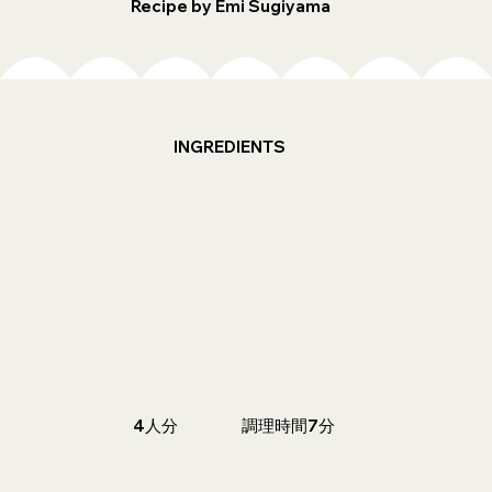
Recipe by Emi Sugiyama
INGREDIENTS
4⼈分
調理時間7分