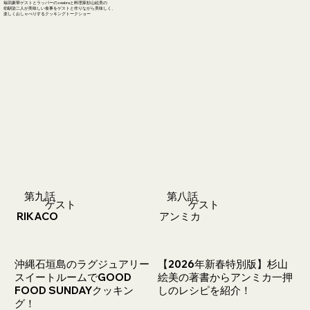
毎回豪華ゲストとラッパーのzeebraと料理家杉山絵美の
幼馴染二人が美味しい食事をゲストと作りながら美味しく、
楽しくおしゃべりするクッキングトークショー
第九話
第八話
​ゲスト
​ゲスト
RIKACO
アンミカ
沖縄石垣島のラグジュアリー
【2026年新春特別版】杉山
スイートルームでGOOD
絵美の著書からアンミカ一押
FOOD SUNDAYクッキン
しのレシピを紹介！
グ！