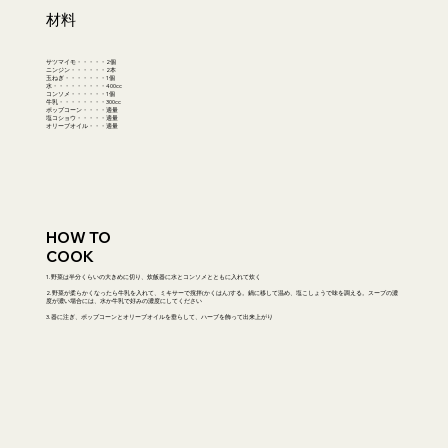
材料
サツマイモ・・・・・2個
ニンジン・・・・・・2本
玉ねぎ・・・・・・・1個
水・・・・・・・・・400cc
コンソメ・・・・・・1個
牛乳・・・・・・・・300cc
ポップコーン・・・・適量
塩コショウ・・・・・適量
オリーブオイル・・・適量
HOW TO
COOK
1. 野菜は半分くらいの大きめに切り、炊飯器に水とコンソメとともに入れて炊く
2. 野菜が柔らかくなったら牛乳を入れて、ミキサーで撹拌(かくはん)する。鍋に移して温め、塩こしょうで味を調える。スープの濃
度が濃い場合には、水か牛乳で好みの濃度にしてください
3. 器に注ぎ、ポップコーンとオリーブオイルを垂らして、ハーブを飾って出来上がり